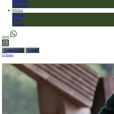
Biblioteca
Validador
Mídias
Notícias
Fotos
Vídeos
mail
Cadastre-se
Entrar