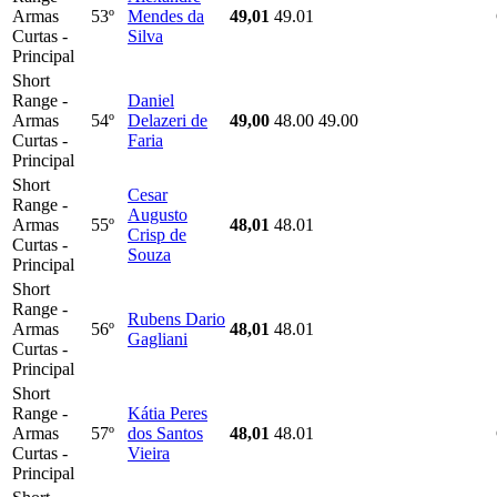
Armas
53º
Mendes da
49,01
49.01
Curtas -
Silva
Principal
Short
Range -
Daniel
Armas
54º
Delazeri de
49,00
48.00
49.00
Curtas -
Faria
Principal
Short
Cesar
Range -
Augusto
Armas
55º
48,01
48.01
Crisp de
Curtas -
Souza
Principal
Short
Range -
Rubens Dario
Armas
56º
48,01
48.01
Gagliani
Curtas -
Principal
Short
Range -
Kátia Peres
Armas
57º
dos Santos
48,01
48.01
Curtas -
Vieira
Principal