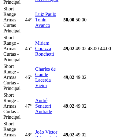
Principal
Short
Range -
Luiz Paulo
Armas
44º
Tonin
50,00
50.00
Curtas -
Avanco
Principal
Short
Range -
Miriam
Armas
45º
Corazza
49,02
49.02
48.00
44.00
Curtas -
Ronchetti
Principal
Short
Charles de
Range -
Gaulle
Armas
46º
49,02
49.02
Lacerda
Curtas -
Vieira
Principal
Short
Range -
André
Armas
47º
Senatori
49,02
49.02
Curtas -
Andrade
Principal
Short
Range -
João Victor
Armas
48º
49,02
49.02