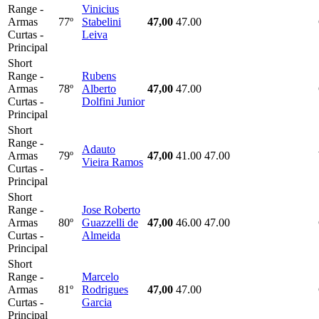
Range -
Vinicius
Armas
77º
Stabelini
47,00
47.00
Curtas -
Leiva
Principal
Short
Range -
Rubens
Armas
78º
Alberto
47,00
47.00
Curtas -
Dolfini Junior
Principal
Short
Range -
Adauto
Armas
79º
47,00
41.00
47.00
Vieira Ramos
Curtas -
Principal
Short
Range -
Jose Roberto
Armas
80º
Guazzelli de
47,00
46.00
47.00
Curtas -
Almeida
Principal
Short
Range -
Marcelo
Armas
81º
Rodrigues
47,00
47.00
Curtas -
Garcia
Principal