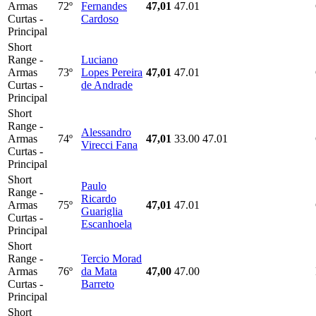
Armas
72º
Fernandes
47,01
47.01
Curtas -
Cardoso
Principal
Short
Range -
Luciano
Armas
73º
Lopes Pereira
47,01
47.01
Curtas -
de Andrade
Principal
Short
Range -
Alessandro
Armas
74º
47,01
33.00
47.01
Virecci Fana
Curtas -
Principal
Short
Paulo
Range -
Ricardo
Armas
75º
47,01
47.01
Guariglia
Curtas -
Escanhoela
Principal
Short
Range -
Tercio Morad
Armas
76º
da Mata
47,00
47.00
Curtas -
Barreto
Principal
Short