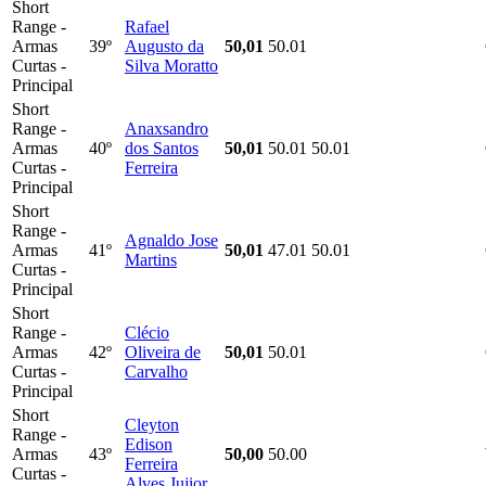
Short
Range -
Rafael
Armas
39º
Augusto da
50,01
50.01
Curtas -
Silva Moratto
Principal
Short
Range -
Anaxsandro
Armas
40º
dos Santos
50,01
50.01
50.01
Curtas -
Ferreira
Principal
Short
Range -
Agnaldo Jose
Armas
41º
50,01
47.01
50.01
Martins
Curtas -
Principal
Short
Range -
Clécio
Armas
42º
Oliveira de
50,01
50.01
Curtas -
Carvalho
Principal
Short
Cleyton
Range -
Edison
Armas
43º
50,00
50.00
Ferreira
Curtas -
Alves Jujior