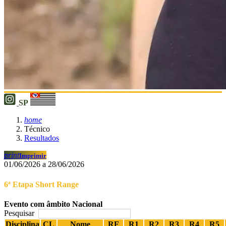
SP
home
Técnico
Resultados
print
Imprimir
01/06/2026 a 28/06/2026
6ª Etapa Short Range
Evento com âmbito Nacional
Pesquisar
Disciplina
CL
Nome
RF
R1
R2
R3
R4
R5