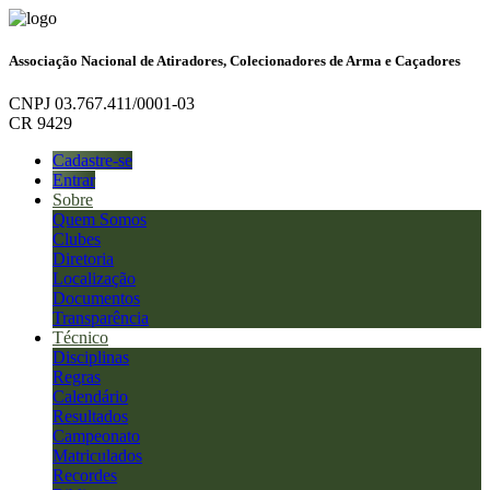
Associação Nacional de Atiradores, Colecionadores de Arma e Caçadores
CNPJ 03.767.411/0001-03
CR 9429
Cadastre-se
Entrar
Sobre
Quem Somos
Clubes
Diretoria
Localização
Documentos
Transparência
Técnico
Disciplinas
Regras
Calendário
Resultados
Campeonato
Matriculados
Recordes