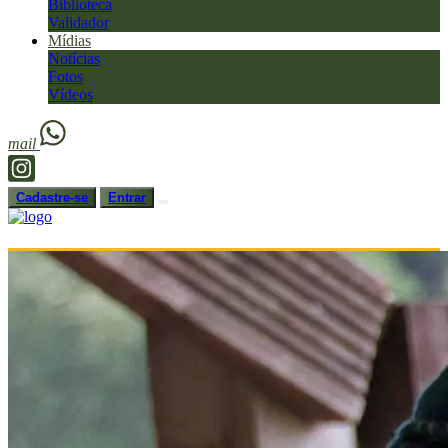
Biblioteca
Validador
Mídias
Notícias
Fotos
Vídeos
mail
Cadastre-se
Entrar