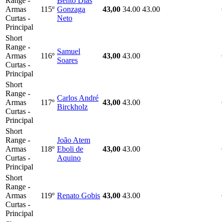
Range -
Bento Dias
Armas
115º
Gonzaga
43,00
34.00
43.00
Curtas -
Neto
Principal
Short
Range -
Samuel
Armas
116º
43,00
43.00
Soares
Curtas -
Principal
Short
Range -
Carlos André
Armas
117º
43,00
43.00
Birckholz
Curtas -
Principal
Short
Range -
João Atem
Armas
118º
Eboli de
43,00
43.00
Curtas -
Aquino
Principal
Short
Range -
Armas
119º
Renato Gobis
43,00
43.00
Curtas -
Principal