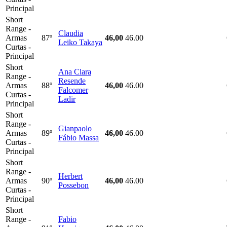
Principal
Short
Range -
Claudia
Armas
87º
46,00
46.00
Leiko Takaya
Curtas -
Principal
Short
Ana Clara
Range -
Resende
Armas
88º
46,00
46.00
Falcomer
Curtas -
Ladir
Principal
Short
Range -
Gianpaolo
Armas
89º
46,00
46.00
Fábio Massa
Curtas -
Principal
Short
Range -
Herbert
Armas
90º
46,00
46.00
Possebon
Curtas -
Principal
Short
Range -
Fabio