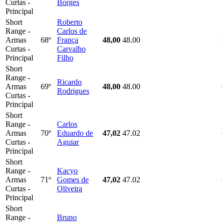
Curtas -
Borges
Principal
Short
Roberto
Range -
Carlos de
Armas
68º
França
48,00
48.00
Curtas -
Carvalho
Principal
Filho
Short
Range -
Ricardo
Armas
69º
48,00
48.00
Rodrigues
Curtas -
Principal
Short
Range -
Carlos
Armas
70º
Eduardo de
47,02
47.02
Curtas -
Aguiar
Principal
Short
Range -
Kacyo
Armas
71º
Gomes de
47,02
47.02
Curtas -
Oliveira
Principal
Short
Range -
Bruno