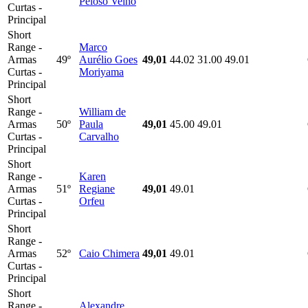
Peloso Velho
Curtas -
Principal
Short
Range -
Marco
Armas
49º
Aurélio Goes
49,01
44.02
31.00
49.01
Curtas -
Moriyama
Principal
Short
Range -
William de
Armas
50º
Paula
49,01
45.00
49.01
Curtas -
Carvalho
Principal
Short
Range -
Karen
Armas
51º
Regiane
49,01
49.01
Curtas -
Orfeu
Principal
Short
Range -
Armas
52º
Caio Chimera
49,01
49.01
Curtas -
Principal
Short
Range -
Alexandre