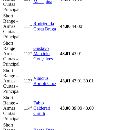
Malaspina
Curtas -
Principal
Short
Range -
Rodrigo da
Armas
111º
44,00
44.00
Costa Braga
Curtas -
Principal
Short
Range -
Gustavo
Armas
112º
Marcielo
43,01
43.01
Curtas -
Gonçalves
Principal
Short
Range -
Vinicius
Armas
113º
43,01
43.01
39.01
Bortoli Cruz
Curtas -
Principal
Short
Range -
Fabio
Armas
114º
Calderari
43,00
39.00
43.00
Curtas -
Cirulli
Principal
Short