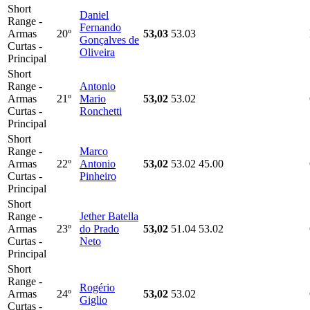
Short
Daniel
Range -
Fernando
Armas
20º
53,03
53.03
Gonçalves de
Curtas -
Oliveira
Principal
Short
Range -
Antonio
Armas
21º
Mario
53,02
53.02
Curtas -
Ronchetti
Principal
Short
Range -
Marco
Armas
22º
Antonio
53,02
53.02
45.00
Curtas -
Pinheiro
Principal
Short
Range -
Jether Batella
Armas
23º
do Prado
53,02
51.04
53.02
Curtas -
Neto
Principal
Short
Range -
Rogério
Armas
24º
53,02
53.02
Giglio
Curtas -