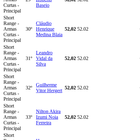
Curtas -
Baseio
Principal
Short
Range -
Cláudio
Armas
30º
Henrique
52,02
52.02
Curtas -
Medina Blaia
Principal
Short
Range -
Leandro
Armas
31º
Vidal da
52,02
52.02
Curtas -
Silva
Principal
Short
Range -
Guilherme
Armas
32º
52,02
52.02
Vitor Hergert
Curtas -
Principal
Short
Range -
Nilton Akira
Armas
33º
Izumi Noia
52,02
52.02
Curtas -
Ferreira
Principal
Short