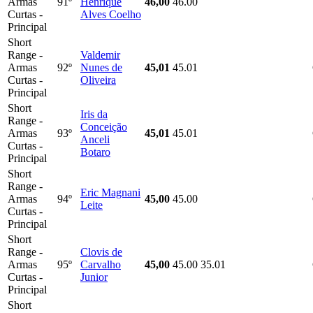
Armas
91º
Henrique
46,00
46.00
Curtas -
Alves Coelho
Principal
Short
Range -
Valdemir
Armas
92º
Nunes de
45,01
45.01
Curtas -
Oliveira
Principal
Short
Iris da
Range -
Conceição
Armas
93º
45,01
45.01
Anceli
Curtas -
Botaro
Principal
Short
Range -
Eric Magnani
Armas
94º
45,00
45.00
Leite
Curtas -
Principal
Short
Range -
Clovis de
Armas
95º
Carvalho
45,00
45.00
35.01
Curtas -
Junior
Principal
Short