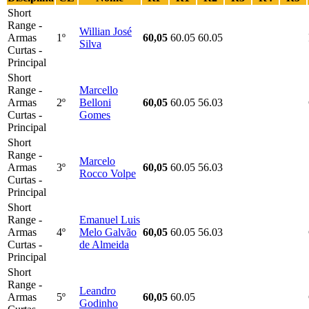
Short
Range -
Willian José
Armas
1º
60,05
60.05
60.05
Silva
Curtas -
Principal
Short
Range -
Marcello
Armas
2º
Belloni
60,05
60.05
56.03
Curtas -
Gomes
Principal
Short
Range -
Marcelo
Armas
3º
60,05
60.05
56.03
Rocco Volpe
Curtas -
Principal
Short
Range -
Emanuel Luis
Armas
4º
Melo Galvão
60,05
60.05
56.03
Curtas -
de Almeida
Principal
Short
Range -
Leandro
Armas
5º
60,05
60.05
Godinho