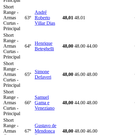
Principal
Short
Range -
André
Armas
63º
Roberto
48,01
48.01
Curtas -
Villar Dias
Principal
Short
Range -
Henrique
Armas
64º
48,00
48.00
44.00
Beteghelli
Curtas -
Principal
Short
Range -
Simone
Armas
65º
48,00
46.00
48.00
Defaveri
Curtas -
Principal
Short
Range -
Samuel
Armas
66º
Gama e
48,00
44.00
48.00
Curtas -
Veneziano
Principal
Short
Range -
Gustavo de
Armas
67º
Mendonça
48,00
48.00
46.00