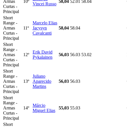
Armas
10º
58,04
52.01
58.04
Vincei Russo
Curtas -
Principal
Short
Range -
Marcelo Elias
Armas
11º
Jacysyn
58,04
58.04
Curtas -
Cavalcanti
Principal
Short
Range -
Erik David
Armas
12º
56,03
56.03
53.02
Pykalainen
Curtas -
Principal
Short
Range -
Juliano
Armas
13º
Aparecido
56,03
56.03
Curtas -
Martins
Principal
Short
Range -
Márcio
Armas
14º
55,03
55.03
Miguel Elias
Curtas -
Principal
Short