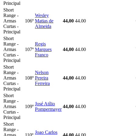
Principal
Short
Range -
Wesley
Armas
106º
Matias de
44,00
44.00
Curtas -
Almeida
Principal
Short
Range -
Regis
Armas
107º
Marques
44,00
44.00
Curtas -
Franco
Principal
Short
Range -
Nelson
Armas
108º
Pereira
44,00
44.00
Curtas -
Ferreira
Principal
Short
Range -
José Atílio
Armas
109º
44,00
44.00
Pompermayer
Curtas -
Principal
Short
Range -
Joao Carlos
Armas
110º
44,00
44.00