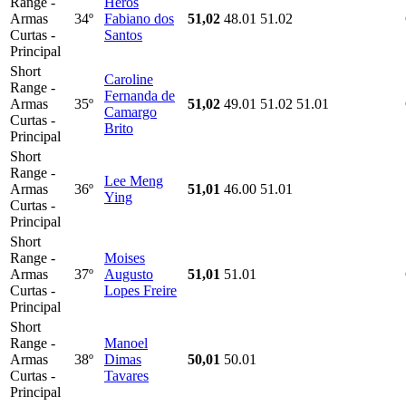
Range -
Heros
Armas
34º
Fabiano dos
51,02
48.01
51.02
Curtas -
Santos
Principal
Short
Caroline
Range -
Fernanda de
Armas
35º
51,02
49.01
51.02
51.01
Camargo
Curtas -
Brito
Principal
Short
Range -
Lee Meng
Armas
36º
51,01
46.00
51.01
Ying
Curtas -
Principal
Short
Range -
Moises
Armas
37º
Augusto
51,01
51.01
Curtas -
Lopes Freire
Principal
Short
Range -
Manoel
Armas
38º
Dimas
50,01
50.01
Curtas -
Tavares
Principal