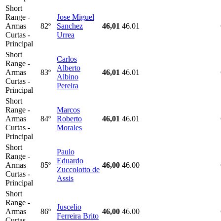
Short
Range -
Jose Miguel
Armas
82º
Sanchez
46,01
46.01
Curtas -
Urrea
Principal
Short
Carlos
Range -
Alberto
Armas
83º
46,01
46.01
Albino
Curtas -
Pereira
Principal
Short
Range -
Marcos
Armas
84º
Roberto
46,01
46.01
Curtas -
Morales
Principal
Short
Paulo
Range -
Eduardo
Armas
85º
46,00
46.00
Zuccolotto de
Curtas -
Assis
Principal
Short
Range -
Juscelio
Armas
86º
46,00
46.00
Ferreira Brito
Curtas -