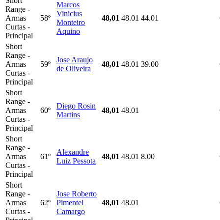
Short
Marcos
Range -
Vinicius
Armas
58º
48,01
48.01
44.01
Monteiro
Curtas -
Aquino
Principal
Short
Range -
Jose Araujo
Armas
59º
48,01
48.01
39.00
de Oliveira
Curtas -
Principal
Short
Range -
Diego Rosin
Armas
60º
48,01
48.01
Martins
Curtas -
Principal
Short
Range -
Alexandre
Armas
61º
48,01
48.01
8.00
Luiz Pessota
Curtas -
Principal
Short
Range -
Jose Roberto
Armas
62º
Pimentel
48,01
48.01
Curtas -
Camargo