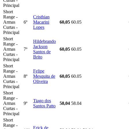
Curtas -
Principal
Short
Range -
Cristhian
Armas
6º
Macarini
60,05
60.05
Curtas -
Lopes
Principal
Short
Hildebrando
Range -
Jackson
Armas
7º
60,05
60.05
Santos de
Curtas -
Brito
Principal
Short
Range -
Felipe
Armas
8º
Mesquita de
60,05
60.05
Curtas -
Oliveira
Principal
Short
Range -
Tiago dos
Armas
9º
58,04
58.04
Santos Patto
Curtas -
Principal
Short
Range -
Erick de