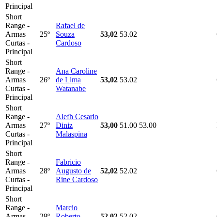
Principal
Short
Range -
Rafael de
Armas
25º
Souza
53,02
53.02
Curtas -
Cardoso
Principal
Short
Range -
Ana Caroline
Armas
26º
de Lima
53,02
53.02
Curtas -
Watanabe
Principal
Short
Range -
Alefh Cesario
Armas
27º
Diniz
53,00
51.00
53.00
Curtas -
Malaspina
Principal
Short
Range -
Fabricio
Armas
28º
Augusto de
52,02
52.02
Curtas -
Rine Cardoso
Principal
Short
Range -
Marcio
Armas
29º
Roberto
52,02
52.02