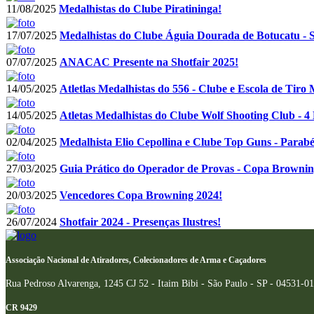
11/08/2025
Medalhistas do Clube Piratininga!
17/07/2025
Medalhistas do Clube Águia Dourada de Botucatu - 
07/07/2025
ANACAC Presente na Shotfair 2025!
14/05/2025
Atletlas Medalhistas do 556 - Clube e Escola de Tiro 
14/05/2025
Atletas Medalhistas do Clube Wolf Shooting Club - 4
02/04/2025
Medalhista Elio Cepollina e Clube Top Guns - Parabé
27/03/2025
Guia Prático do Operador de Provas - Copa Brownin
20/03/2025
Vencedores Copa Browning 2024!
26/07/2024
Shotfair 2024 - Presenças Ilustres!
Associação Nacional de Atiradores, Colecionadores de Arma e Caçadores
Rua Pedroso Alvarenga, 1245 CJ 52 - Itaim Bibi - São Paulo - SP - 04531-0
CR 9429