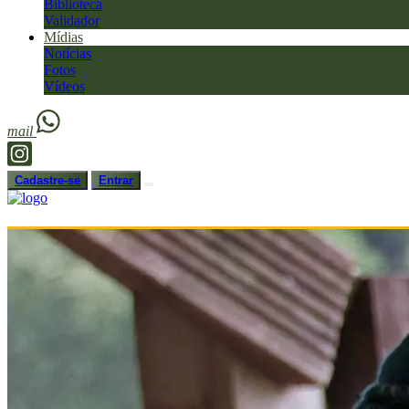
Biblioteca
Validador
Mídias
Notícias
Fotos
Vídeos
mail
Cadastre-se
Entrar