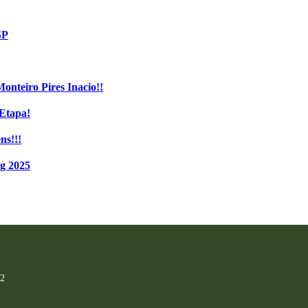
SP
Monteiro Pires Inacio!!
 Etapa!
ns!!!
g 2025
12