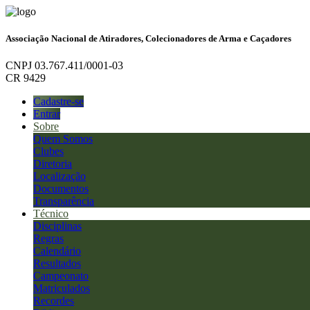
Associação Nacional de Atiradores, Colecionadores de Arma e Caçadores
CNPJ 03.767.411/0001-03
CR 9429
Cadastre-se
Entrar
Sobre
Quem Somos
Clubes
Diretoria
Localização
Documentos
Transparência
Técnico
Disciplinas
Regras
Calendário
Resultados
Campeonato
Matriculados
Recordes