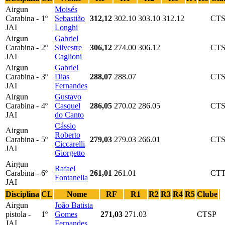
Airgun
Moisés
Carabina -
1º
Sebastião
312,12
302.10
303.10
312.12
CT
JAI
Longhi
Airgun
Gabriel
Carabina -
2º
Silvestre
306,12
274.00
306.12
CT
JAI
Caglioni
Airgun
Gabriel
Carabina -
3º
Dias
288,07
288.07
CT
JAI
Fernandes
Airgun
Gustavo
Carabina -
4º
Casquel
286,05
270.02
286.05
CT
JAI
do Canto
Cássio
Airgun
Roberto
Carabina -
5º
279,03
279.03
266.01
CT
Ciccarelli
JAI
Giorgetto
Airgun
Rafael
Carabina -
6º
261,01
261.01
CT
Fontanella
JAI
Disciplina
CL
Nome
RF
R1
R2
R3
R4
R5
Clube
Airgun
João Batista
pistola -
1º
Gomes
271,03
271.03
CTSP
JAI
Fernandes