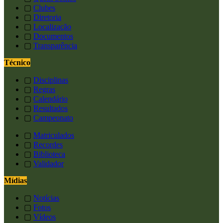
▢
Clubes
▢
Diretoria
▢
Localização
▢
Documentos
▢
Transparência
Técnico
▢
Disciplinas
▢
Regras
▢
Calendário
▢
Resultados
▢
Campeonato
▢
Matriculados
▢
Recordes
▢
Biblioteca
▢
Validador
Mídias
▢
Notícias
▢
Fotos
▢
Vídeos