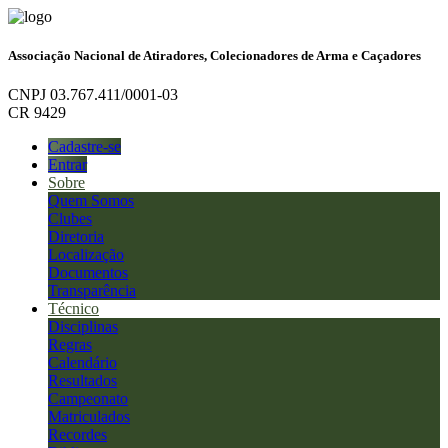
Associação Nacional de Atiradores, Colecionadores de Arma e Caçadores
CNPJ 03.767.411/0001-03
CR 9429
Cadastre-se
Entrar
Sobre
Quem Somos
Clubes
Diretoria
Localização
Documentos
Transparência
Técnico
Disciplinas
Regras
Calendário
Resultados
Campeonato
Matriculados
Recordes