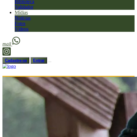
Biblioteca
Validador
Mídias
Notícias
Fotos
Vídeos
mail
Cadastre-se
Entrar