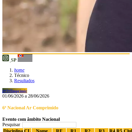
SP
home
Técnico
Resultados
print
Imprimir
01/06/2026 a 28/06/2026
6ª Nacional Ar Comprimido
Evento com âmbito Nacional
Pesquisar
Disciplina
CL
Nome
RF
R1
R2
R3
R4
R5
Clu