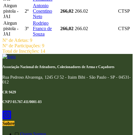
Airgun
Antonio
pistola -
2º
Cosentino
266,02
266.02
CTSP
JAI
Neto
Airgun
Rodrigo
pistola -
3º
Franco de
266,02
266.02
CTSP
JAI
Souza
Nº de Atletas: 9
Nº de Participações: 9
Total de Inscrições: 14
Associação Nacional de Atiradores, Colecionadores de Arma e Caçadores
Rua Pedroso Alvarenga, 1245 CJ 52 - Itaim Bibi - São Paulo - SP - 04531-
012
CR 9429
CNPJ 03.767.411/0001-03
Sobre
▢
Quem Somos