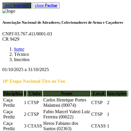
print
Imprimir
close
Fechar
Associação Nacional de Atiradores, Colecionadores de Arma e Caçadores
CNPJ 03.767.411/0001-03
CR 9429
home
Técnico
Inscritos
01/10/2025 a 31/10/2025
10ª Etapa Nacional Tiro ao Voo
Disciplina
#
Clube
Nome
Local
Inscrições
Caça
Carlos Henrique Portes
1
CTSP
CTSP
2
Perdiz
Malatrasi (00074)
Caça
Fabio Marcel Valezi Luiz
2
CTSP
CTSP
1
Perdiz
Ferreira (00022)
Caça
Heros Fabiano dos
3
CTASS
CTASS
1
Perdiz
Santos (02363)