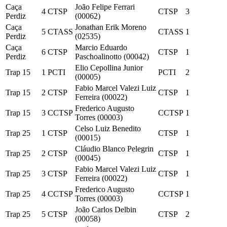
Caça
João Felipe Ferrari
4
CTSP
CTSP
3
Perdiz
(00062)
Caça
Jonathan Erik Moreno
5
CTASS
CTASS
1
Perdiz
(02535)
Caça
Marcio Eduardo
6
CTSP
CTSP
1
Perdiz
Paschoalinotto (00042)
Elio Cepollina Junior
Trap 15
1
PCTI
PCTI
2
(00005)
Fabio Marcel Valezi Luiz
Trap 15
2
CTSP
CTSP
1
Ferreira (00022)
Frederico Augusto
Trap 15
3
CCTSP
CCTSP
1
Torres (00003)
Celso Luiz Benedito
Trap 25
1
CTSP
CTSP
1
(00015)
Cláudio Blanco Pelegrin
Trap 25
2
CTSP
CTSP
1
(00045)
Fabio Marcel Valezi Luiz
Trap 25
3
CTSP
CTSP
1
Ferreira (00022)
Frederico Augusto
Trap 25
4
CCTSP
CCTSP
1
Torres (00003)
João Carlos Delbin
Trap 25
5
CTSP
CTSP
2
(00058)